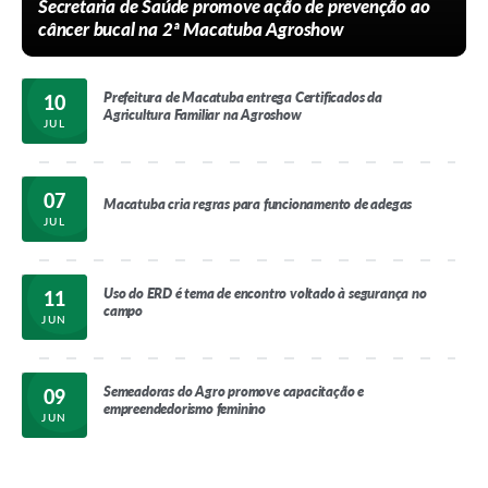
Secretaria de Saúde promove ação de prevenção ao
câncer bucal na 2ª Macatuba Agroshow
Prefeitura de Macatuba entrega Certificados da
10
Agricultura Familiar na Agroshow
JUL
07
Macatuba cria regras para funcionamento de adegas
JUL
Uso do ERD é tema de encontro voltado à segurança no
11
campo
JUN
Semeadoras do Agro promove capacitação e
09
empreendedorismo feminino
JUN