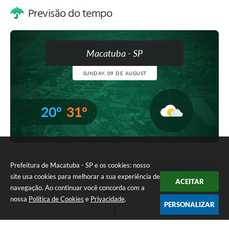
Previsão do tempo
Macatuba - SP
SUNDAY, 09 DE AUGUST
20º
31º
Prefeitura de Macatuba - SP e os cookies: nosso
site usa cookies para melhorar a sua experiência de
ACEITAR
navegação. Ao continuar você concorda com a
Veja mais
nossa
Política de Cookies
e
Privacidade
.
PERSONALIZAR
MONDAY, 10 DE AUGUST
TUESDAY, 11 DE AUGUST