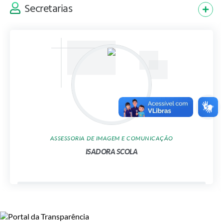
Praça Santo Antônio está cada vez mais perto da
08
Secretarias
revitalização
JUN
ASSESSORIA DE IMAGEM E COMUNICAÇÃO
ISADORA SCOLA